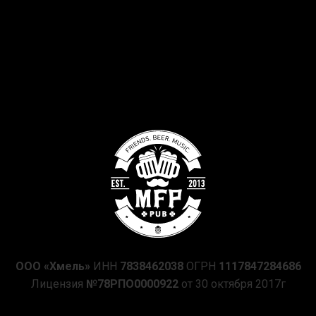
ООО «Хмель»
ИНН
7838462038
ОГРН
1117847284686
Лицензия
№78РПО0000922
от 30 октября 2017г